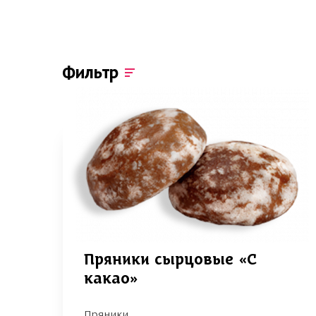
Фильтр
Пряники сырцовые «С
какао»
Пряники