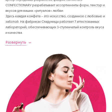
CONFECTIONARY разрабатывает ассортименты форм, текстур и
вкусов для ваших «ритуалов» любви.
Здесь каждая конфета – это искусство, созданное с любовью и
заботой. На фабриках Сладуницы работает 7 аттестованных
лабораторий, обеспечивающих 3-ступенчатый контроль вкуса
и качества.
Развернуть
Закрепляйте счастливые отношения ритуалами заботы и
внимания. Когда тебя любят - ты можешь больше.