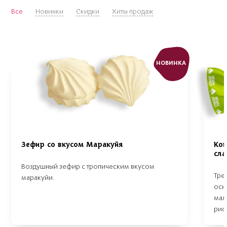
Все
Новинки
Скидки
Хиты продаж
НОВИНКА
Зефир со вкусом Маракуйя
Кон
сла
Воздушный зефир с тропическим вкусом
Тре
маракуйи.
осн
мал
рис