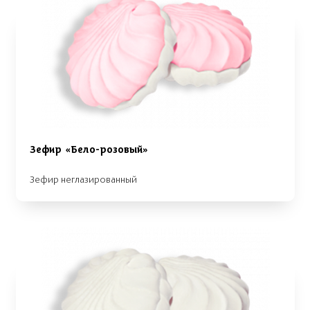
Зефир «Бело-розовый»
Зефир неглазированный