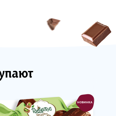
купают
НОВИНКА