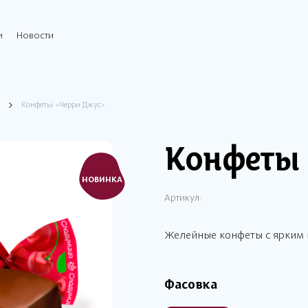
и
Новости
Конфеты «Черри Джус»
Конфеты 
НОВИНКА
Артикул:
Желейные конфеты с ярким 
Фасовка