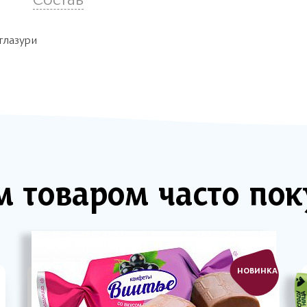
глазури
м товаром часто по
НОВИНКА