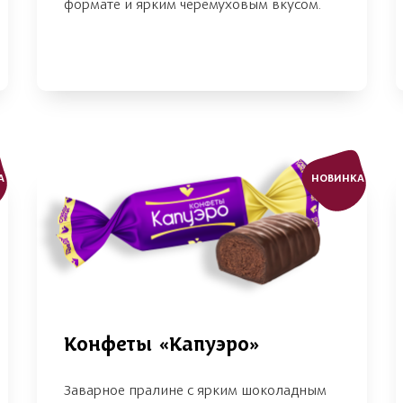
формате и ярким черемуховым вкусом.
А
НОВИНКА
Конфеты «Капуэро»
Заварное пралине с ярким шоколадным