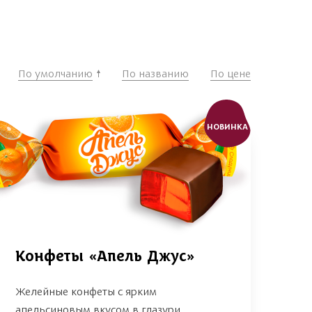
По умолчанию
По названию
По цене
НОВИНКА
Конфеты «Апель Джус»
Желейные конфеты с ярким
апельсиновым вкусом в глазури