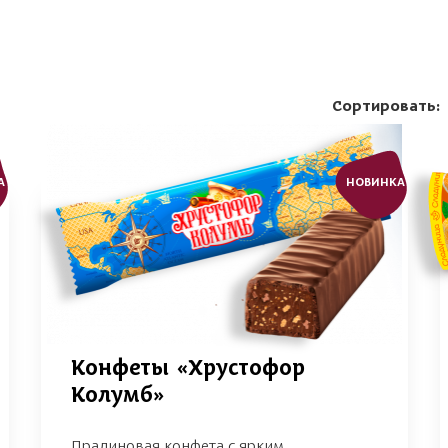
Сортировать:
А
НОВИНКА
Конфеты «Хрустофор
Колумб»
Пралиновая конфета с ярким