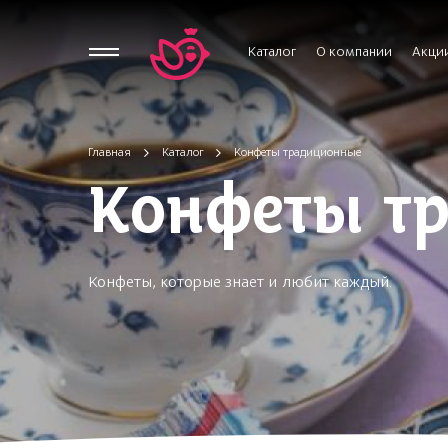
Каталог
О компании
Акци
Главная
Каталог
Конфеты традиционные
Конфеты т
Конфеты, которые знает и любит каждый.