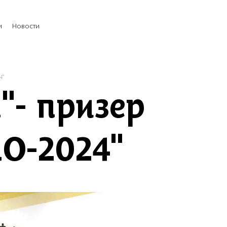
и
Новости
4"
"- призер
О-2024"