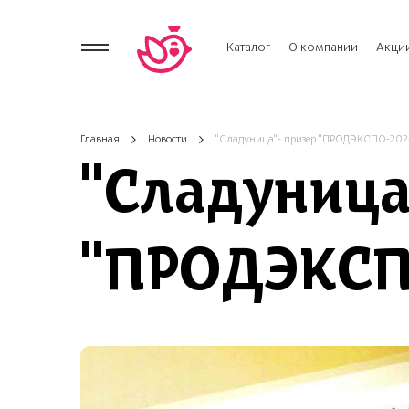
Каталог
О компании
Акци
Главная
Новости
"Сладуница"- призер "ПРОДЭКСПО-202
"Сладуница
"ПРОДЭКСП