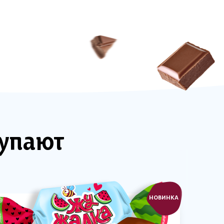
купают
НОВИНКА