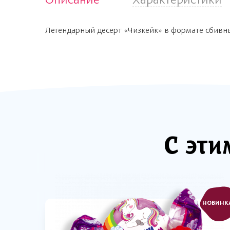
Легендарный десерт «Чизкейк» в формате сбивны
С эти
НОВИНК