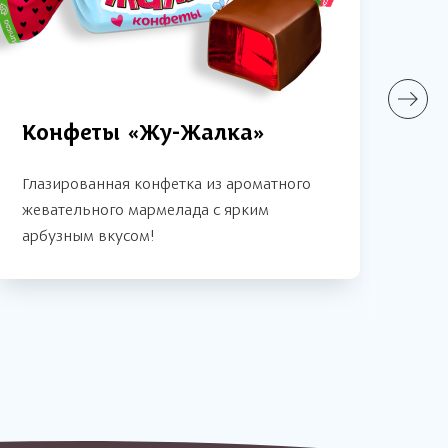
Конфеты «Жу-Жалка»
К
бе
Глазированная конфетка из ароматного
жевательного мармелада с ярким
Жел
арбузным вкусом!