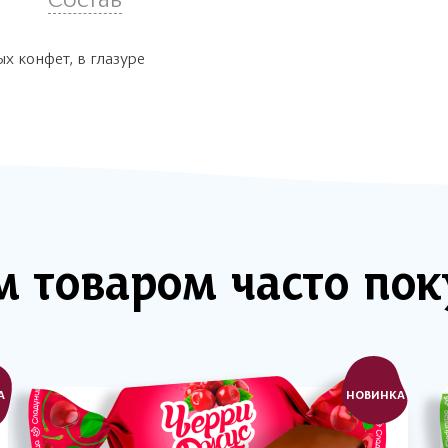
х конфет, в глазуре
м товаром часто по
А
НОВИНКА