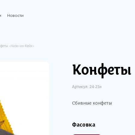
и
Новости
феты «Чизи-ин-Кейк»
Конфеты 
Артикул:
24-23н
Сбивные конфеты
Фасовка