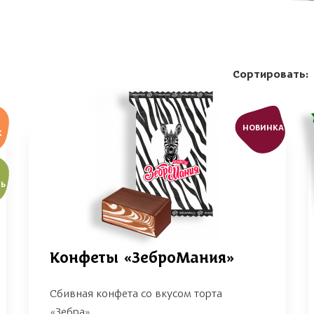
Сортировать:
НОВИНКА
Ж
Ь
Конфеты «ЗеброМания»
Сбивная конфета со вкусом торта
«Зебра»