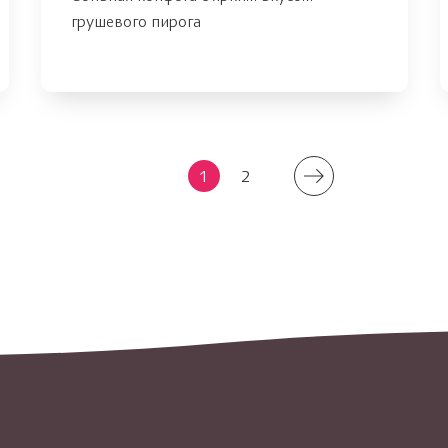
грушевого пирога
1
2