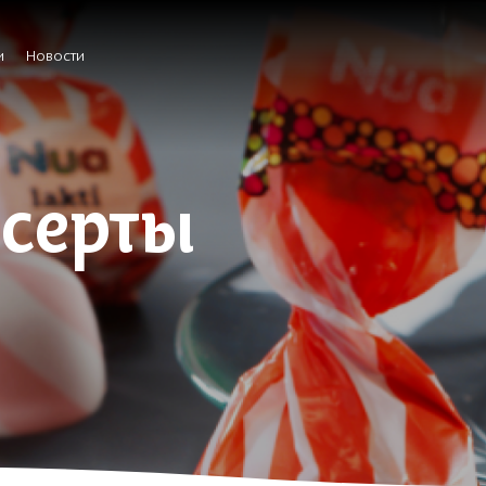
и
Новости
есерты