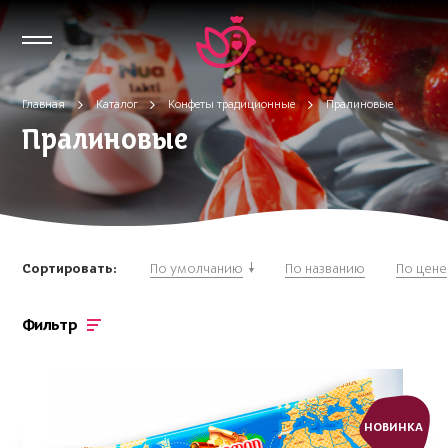
Главная
Каталог
Конфеты традиционные
Пралиновые
Пралиновые
Сортировать:
По умолчанию
По названию
По цене
Фильтр
НОВИНКА