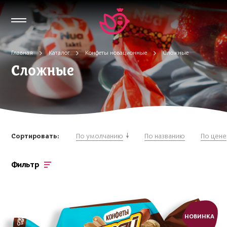
Главная
Каталог
Конфеты новационные
Сложные
Сложные
Сортировать:
По умолчанию
По названию
По цене
Фильтр
НОВИНКА