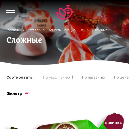
Главная
Каталог
Конфеты новационные
Сложные
Сложные
Сортировать:
По умолчанию
По названию
По цене
Фильтр
НОВИНКА