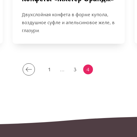
Двухслойная конфета в форме купола,
воздушное суфле и апельсиновое желе, в
глазури.
1
...
3
4