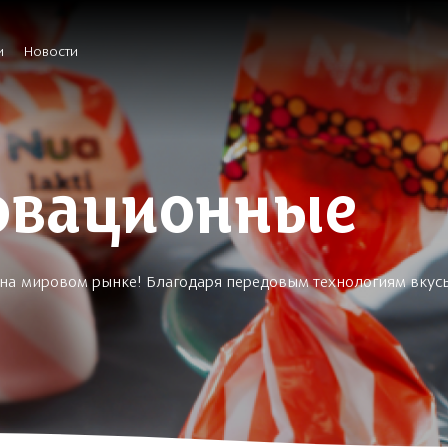
и
Новости
овационные
т на мировом рынке! Благодаря передовым технологиям вкус