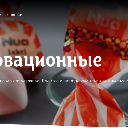
и
Новости
овационные
т на мировом рынке! Благодаря передовым технологиям вкус