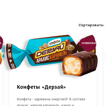
Сортировать:
А
НОВИНКА
Конфеты «Дерзай»
Конфета - заряжена энергией! В составе
арахис, мягкая карамель, какао и