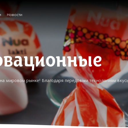
и
Новости
овационные
т на мировом рынке! Благодаря передовым технологиям вкус