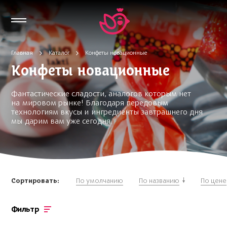
Главная
Каталог
Конфеты новационные
Конфеты новационные
Фантастические сладости, аналогов которым нет
на мировом рынке! Благодаря передовым
технологиям вкусы и ингредиенты завтрашнего дня
мы дарим вам уже сегодня.
Сортировать:
По умолчанию
По названию
По цене
Фильтр