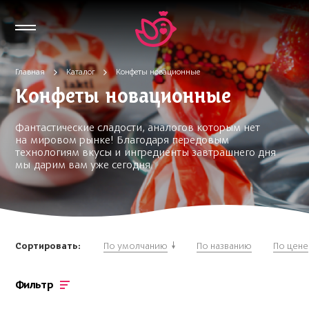
Главная
Каталог
Конфеты новационные
Конфеты новационные
Фантастические сладости, аналогов которым нет
на мировом рынке! Благодаря передовым
технологиям вкусы и ингредиенты завтрашнего дня
мы дарим вам уже сегодня.
Сортировать:
По умолчанию
По названию
По цене
Фильтр