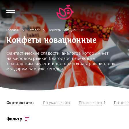
Главная
Каталог
Конфеты новационные
Конфеты новационные
Фантастические сладости, аналогов которым нет
на мировом рынке! Благодаря передовым
технологиям вкусы и ингредиенты завтрашнего дня
мы дарим вам уже сегодня.
Сортировать:
По умолчанию
По названию
По цене
Фильтр