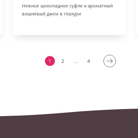
Нежное шоколадное суфле и ароматный
вишнёвый джем в глазури
1
2
...
4