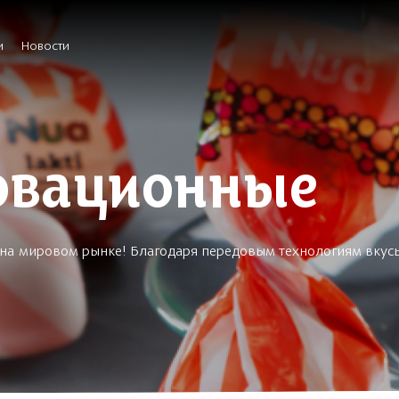
и
Новости
овационные
т на мировом рынке! Благодаря передовым технологиям вкус