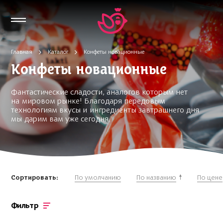
Главная
Каталог
Конфеты новационные
Конфеты новационные
Фантастические сладости, аналогов которым нет
на мировом рынке! Благодаря передовым
технологиям вкусы и ингредиенты завтрашнего дня
мы дарим вам уже сегодня.
Сортировать:
По умолчанию
По названию
По цене
Фильтр