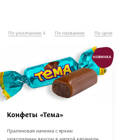
По умолчанию
По названию
По цене
НОВИНКА
Конфеты «Тема»
Пралиновая начинка с ярким
шоколадным вкусом в мягкой карамели