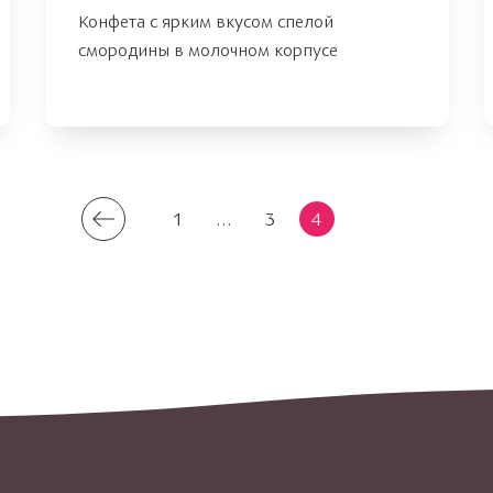
Конфета с ярким вкусом спелой
смородины в молочном корпусе
1
...
3
4