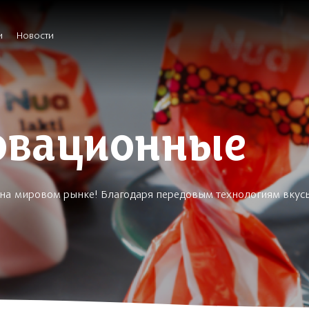
и
Новости
овационные
т на мировом рынке! Благодаря передовым технологиям вкус