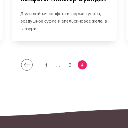
Двухслойная конфета в форме купола,
воздушное суфле и апельсиновое желе, в
глазури.
1
...
3
4