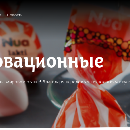
и
Новости
овационные
т на мировом рынке! Благодаря передовым технологиям вкус