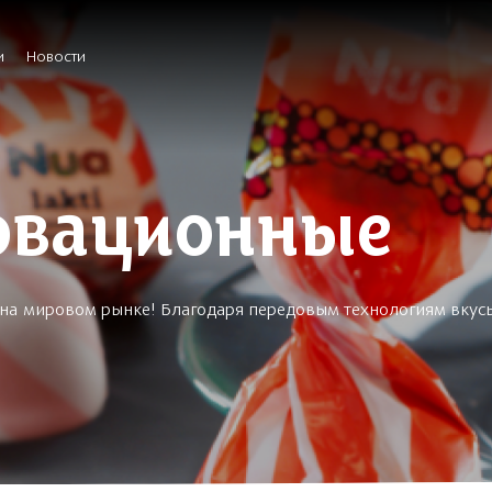
и
Новости
овационные
т на мировом рынке! Благодаря передовым технологиям вкус